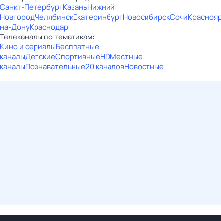
Санкт-Петербург
Казань
Нижний
Новгород
Челябинск
Екатеринбург
Новосибирск
Сочи
Красноя
на-Дону
Краснодар
Телеканалы по тематикам:
Кино и сериалы
Бесплатные
каналы
Детские
Спортивные
HD
Местные
каналы
Познавательные
20 каналов
Новостные