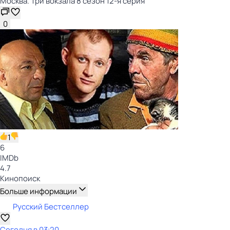
Москва. Три вокзала 8 сезон 12-я серия
0
1
6
IMDb
4.7
Кинопоиск
Больше информации
Русский Бестселлер
Сегодня в 03:20