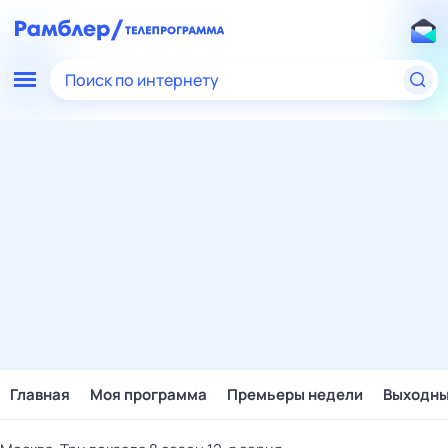
Поиск по интернету
Главная
Моя программа
Премьеры недели
Выходн