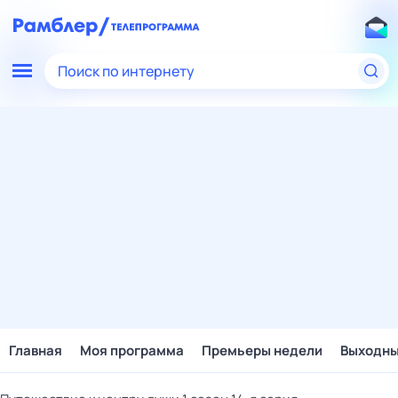
Поиск по интернету
Главная
Моя программа
Премьеры недели
Выходн