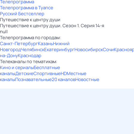
Телепрограмма
Телепрограмма в Туапсе
Русский Бестселлер
Путешествие к центру души
Путешествие к центру души. Сезон 1. Серия 14-я
null
Телепрограмма по городам:
Санкт-Петербург
Казань
Нижний
Новгород
Челябинск
Екатеринбург
Новосибирск
Сочи
Красноя
на-Дону
Краснодар
Телеканалы по тематикам:
Кино и сериалы
Бесплатные
каналы
Детские
Спортивные
HD
Местные
каналы
Познавательные
20 каналов
Новостные