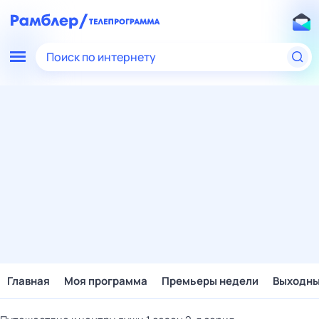
Поиск по интернету
Главная
Моя программа
Премьеры недели
Выходн