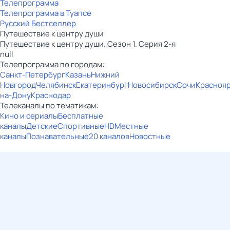
Телепрограмма
Телепрограмма в Туапсе
Русский Бестселлер
Путешествие к центру души
Путешествие к центру души. Сезон 1. Серия 2-я
null
Телепрограмма по городам:
Санкт-Петербург
Казань
Нижний
Новгород
Челябинск
Екатеринбург
Новосибирск
Сочи
Красноя
на-Дону
Краснодар
Телеканалы по тематикам:
Кино и сериалы
Бесплатные
каналы
Детские
Спортивные
HD
Местные
каналы
Познавательные
20 каналов
Новостные