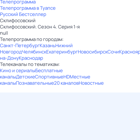
Телепрограмма
Телепрограмма в Туапсе
Русский Бестселлер
Склифосовский
Склифосовский. Сезон 4. Серия 1-я
null
Телепрограмма по городам:
Санкт-Петербург
Казань
Нижний
Новгород
Челябинск
Екатеринбург
Новосибирск
Сочи
Красноя
на-Дону
Краснодар
Телеканалы по тематикам:
Кино и сериалы
Бесплатные
каналы
Детские
Спортивные
HD
Местные
каналы
Познавательные
20 каналов
Новостные