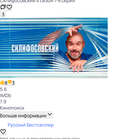
Склифосовский 4 сезон 1-я серия
3
8
3
5.6
IMDb
7.9
Кинопоиск
Больше информации
Русский Бестселлер
Нет данных о предстоящих сеансах