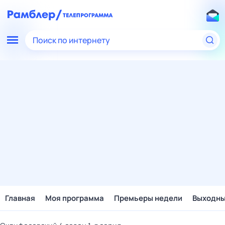
Поиск по интернету
Главная
Моя программа
Премьеры недели
Выходн