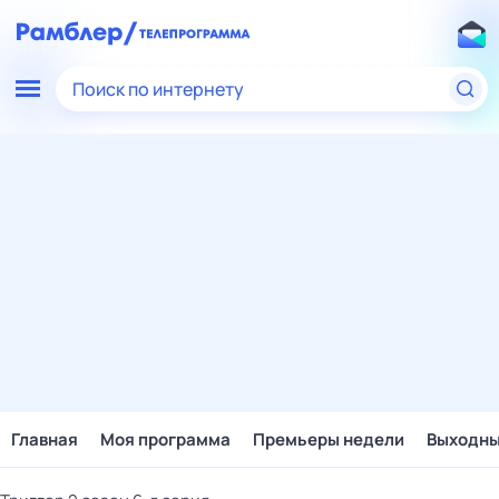
Поиск по интернету
Главная
Моя программа
Премьеры недели
Выходн