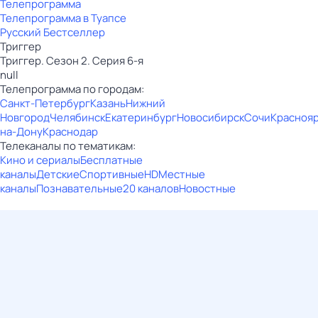
Телепрограмма
Телепрограмма в Туапсе
Русский Бестселлер
Триггер
Триггер. Сезон 2. Серия 6-я
null
Телепрограмма по городам:
Санкт-Петербург
Казань
Нижний
Новгород
Челябинск
Екатеринбург
Новосибирск
Сочи
Красноя
на-Дону
Краснодар
Телеканалы по тематикам:
Кино и сериалы
Бесплатные
каналы
Детские
Спортивные
HD
Местные
каналы
Познавательные
20 каналов
Новостные