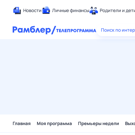
Новости
Личные финансы
Родители и дет
Здоровье
Поиск по инте
Развлечен
Дом и уют
Спорт
Карьера
Авто
Технологи
Жизненные
Сберегаем
Гороскопы
Главная
Моя программа
Премьеры недели
Вых