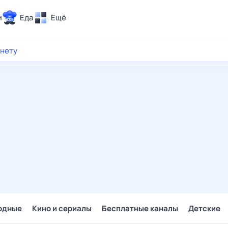
и
Еда
Ещё
Почта
рнету
ия и отдых
Поиск
Погода
ТВ-программа
и и тренды
 ситуации
 вместе
Помощь
одные
Кино и сериалы
Бесплатные каналы
Детские