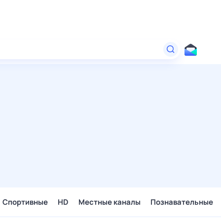
Спортивные
HD
Местные каналы
Познавательные