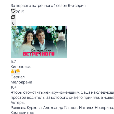
За первого встречного 1 сезон 6-я серия
2019
0
5.7
Кинопоиск
1
Сериал
Мелодрама
16
+
Чтобы отомстить жениху-изменщику, Саша на следующий
простой водитель, за которого она его приняла, а нов
Актеры:
Равшана Куркова,
Александр Пашков,
Наталья Ноздрина
Композитор: