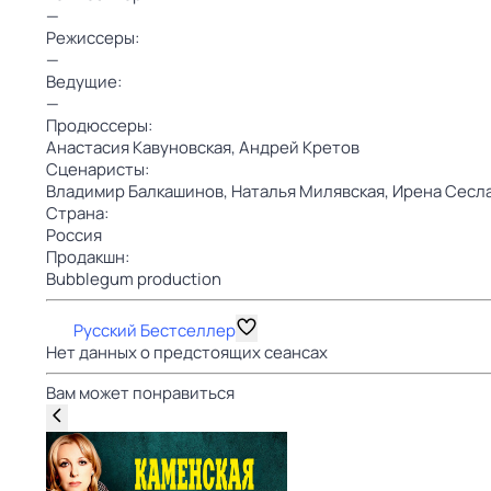
—
Режиссеры:
—
Ведущие:
—
Продюссеры:
Анастасия Кавуновская,
Андрей Кретов
Сценаристы:
Владимир Балкашинов,
Наталья Милявская,
Ирена Сесл
Страна:
Россия
Продакшн:
Bubblegum production
Русский Бестселлер
Нет данных о предстоящих сеансах
Вам может понравиться