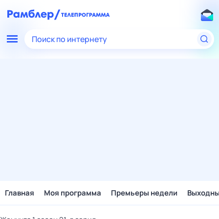
Поиск по интернету
Главная
Моя программа
Премьеры недели
Выходн