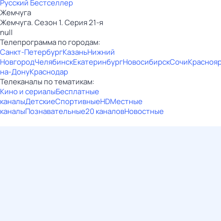
Русский Бестселлер
Жемчуга
Жемчуга. Сезон 1. Серия 21-я
null
Телепрограмма по городам:
Санкт-Петербург
Казань
Нижний
Новгород
Челябинск
Екатеринбург
Новосибирск
Сочи
Красноя
на-Дону
Краснодар
Телеканалы по тематикам:
Кино и сериалы
Бесплатные
каналы
Детские
Спортивные
HD
Местные
каналы
Познавательные
20 каналов
Новостные