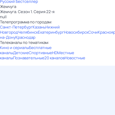
Русский Бестселлер
Жемчуга
Жемчуга. Сезон 1. Серия 22-я
null
Телепрограмма по городам:
Санкт-Петербург
Казань
Нижний
Новгород
Челябинск
Екатеринбург
Новосибирск
Сочи
Красноя
на-Дону
Краснодар
Телеканалы по тематикам:
Кино и сериалы
Бесплатные
каналы
Детские
Спортивные
HD
Местные
каналы
Познавательные
20 каналов
Новостные