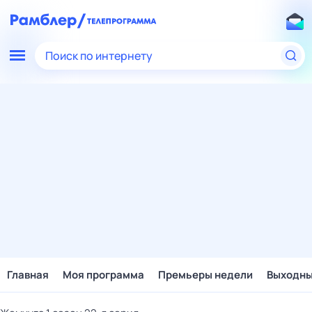
Поиск по интернету
Главная
Моя программа
Премьеры недели
Выходн