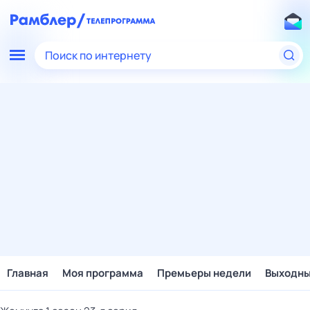
Поиск по интернету
Главная
Моя программа
Премьеры недели
Выходн