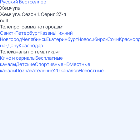
Русский Бестселлер
Жемчуга
Жемчуга. Сезон 1. Серия 23-я
null
Телепрограмма по городам:
Санкт-Петербург
Казань
Нижний
Новгород
Челябинск
Екатеринбург
Новосибирск
Сочи
Красноя
на-Дону
Краснодар
Телеканалы по тематикам:
Кино и сериалы
Бесплатные
каналы
Детские
Спортивные
HD
Местные
каналы
Познавательные
20 каналов
Новостные