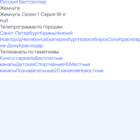
Русский Бестселлер
Жемчуга
Жемчуга. Сезон 1. Серия 18-я
null
Телепрограмма по городам:
Санкт-Петербург
Казань
Нижний
Новгород
Челябинск
Екатеринбург
Новосибирск
Сочи
Красноя
на-Дону
Краснодар
Телеканалы по тематикам:
Кино и сериалы
Бесплатные
каналы
Детские
Спортивные
HD
Местные
каналы
Познавательные
20 каналов
Новостные