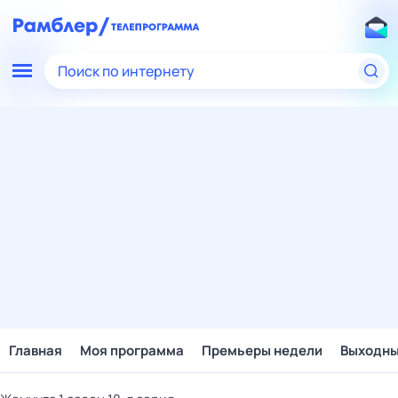
Поиск по интернету
Главная
Моя программа
Премьеры недели
Выходн