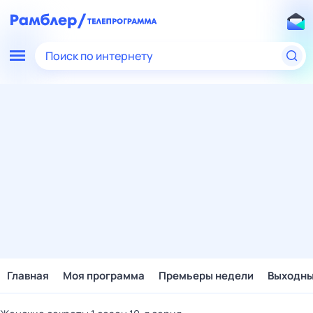
Поиск по интернету
Главная
Моя программа
Премьеры недели
Выходн