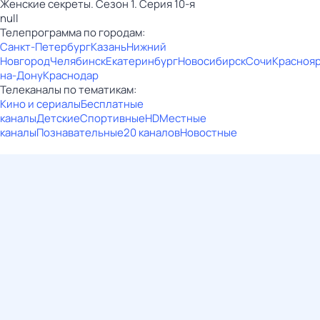
Женские секреты. Сезон 1. Серия 10-я
null
Телепрограмма по городам:
Санкт-Петербург
Казань
Нижний
Новгород
Челябинск
Екатеринбург
Новосибирск
Сочи
Красноя
на-Дону
Краснодар
Телеканалы по тематикам:
Кино и сериалы
Бесплатные
каналы
Детские
Спортивные
HD
Местные
каналы
Познавательные
20 каналов
Новостные