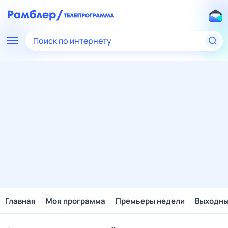
Поиск по интернету
Главная
Моя программа
Премьеры недели
Выходн