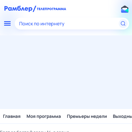
Поиск по интернету
Главная
Моя программа
Премьеры недели
Выходн