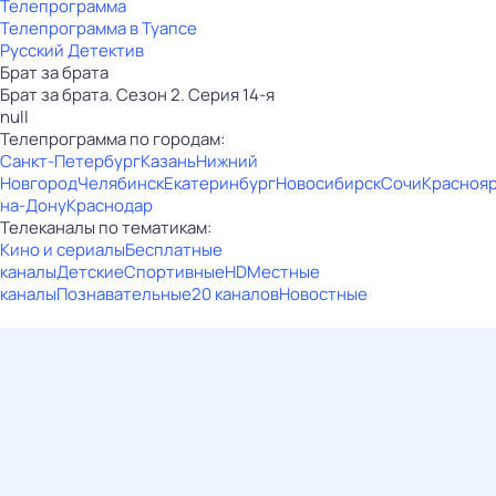
Телепрограмма
Телепрограмма в Туапсе
Русский Детектив
Брат за брата
Брат за брата. Сезон 2. Серия 14-я
null
Телепрограмма по городам:
Санкт-Петербург
Казань
Нижний
Новгород
Челябинск
Екатеринбург
Новосибирск
Сочи
Красноя
на-Дону
Краснодар
Телеканалы по тематикам:
Кино и сериалы
Бесплатные
каналы
Детские
Спортивные
HD
Местные
каналы
Познавательные
20 каналов
Новостные