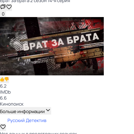
Брат за брата 2 сезон 14-я серия
0
6.2
IMDb
6.6
Кинопоиск
Больше информации
Русский Детектив
Нет данных о предстоящих сеансах