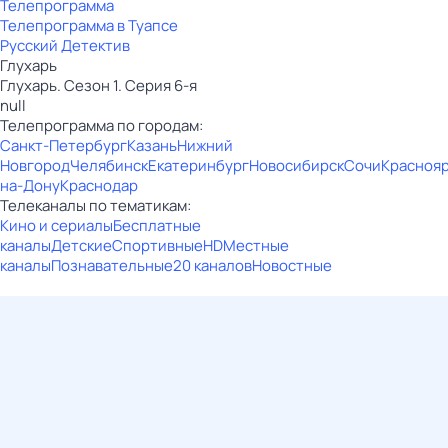
Телепрограмма
Телепрограмма в Туапсе
Русский Детектив
Глухарь
Глухарь. Сезон 1. Серия 6-я
null
Телепрограмма по городам:
Санкт-Петербург
Казань
Нижний
Новгород
Челябинск
Екатеринбург
Новосибирск
Сочи
Красноя
на-Дону
Краснодар
Телеканалы по тематикам:
Кино и сериалы
Бесплатные
каналы
Детские
Спортивные
HD
Местные
каналы
Познавательные
20 каналов
Новостные