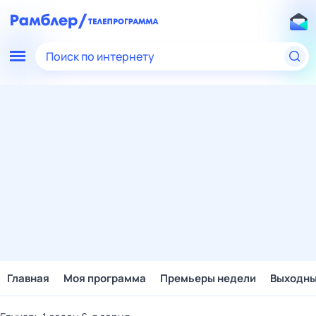
Поиск по интернету
Главная
Моя программа
Премьеры недели
Выходн