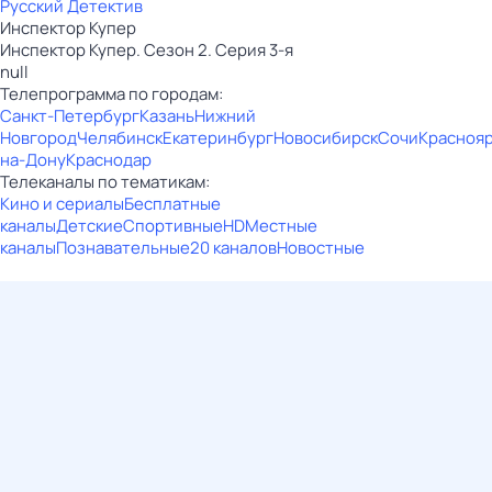
Русский Детектив
Инспектор Купер
Инспектор Купер. Сезон 2. Серия 3-я
null
Телепрограмма по городам:
Санкт-Петербург
Казань
Нижний
Новгород
Челябинск
Екатеринбург
Новосибирск
Сочи
Красноя
на-Дону
Краснодар
Телеканалы по тематикам:
Кино и сериалы
Бесплатные
каналы
Детские
Спортивные
HD
Местные
каналы
Познавательные
20 каналов
Новостные