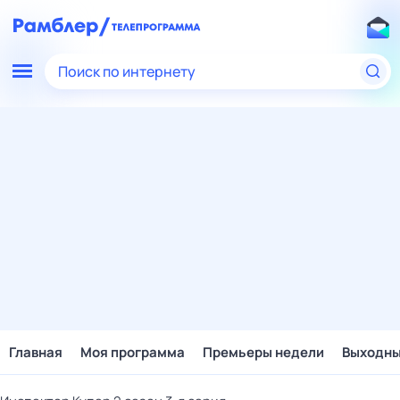
Поиск по интернету
Главная
Моя программа
Премьеры недели
Выходн