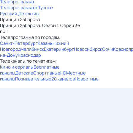
Телепрограмма
Телепрограмма в Туапсе
Русский Детектив
Принцип Хабарова
Принцип Хабарова. Сезон 1. Серия 3-я
null
Телепрограмма по городам:
Санкт-Петербург
Казань
Нижний
Новгород
Челябинск
Екатеринбург
Новосибирск
Сочи
Красноя
на-Дону
Краснодар
Телеканалы по тематикам:
Кино и сериалы
Бесплатные
каналы
Детские
Спортивные
HD
Местные
каналы
Познавательные
20 каналов
Новостные