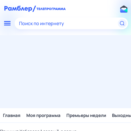
Поиск по интернету
Главная
Моя программа
Премьеры недели
Выходн