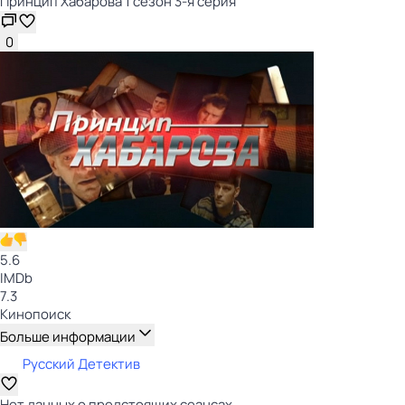
Принцип Хабарова 1 сезон 3-я серия
0
5.6
IMDb
7.3
Кинопоиск
Больше информации
Русский Детектив
Нет данных о предстоящих сеансах