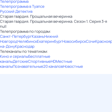
Телепрограмма
Телепрограмма в Туапсе
Русский Детектив
Старая гвардия. Прощальная вечеринка
Старая гвардия. Прощальная вечеринка. Сезон 1. Серия 3-я
null
Телепрограмма по городам:
Санкт-Петербург
Казань
Нижний
Новгород
Челябинск
Екатеринбург
Новосибирск
Сочи
Красноя
на-Дону
Краснодар
Телеканалы по тематикам:
Кино и сериалы
Бесплатные
каналы
Детские
Спортивные
HD
Местные
каналы
Познавательные
20 каналов
Новостные