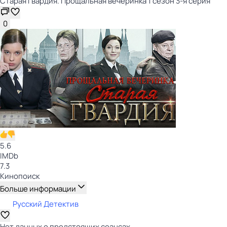
Старая гвардия. Прощальная вечеринка 1 сезон 3-я серия
0
5.6
IMDb
7.3
Кинопоиск
Больше информации
Русский Детектив
Нет данных о предстоящих сеансах