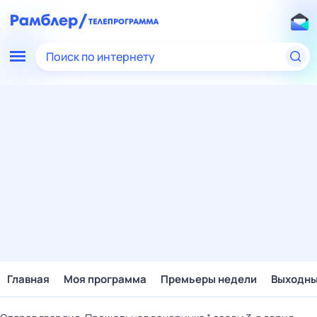
Поиск по интернету
Главная
Моя программа
Премьеры недели
Выходн