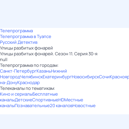
Телепрограмма
Телепрограмма в Туапсе
Русский Детектив
Улицы разбитых фонарей
Улицы разбитых фонарей. Сезон 11. Серия 30-я
null
Телепрограмма по городам:
Санкт-Петербург
Казань
Нижний
Новгород
Челябинск
Екатеринбург
Новосибирск
Сочи
Красноя
на-Дону
Краснодар
Телеканалы по тематикам:
Кино и сериалы
Бесплатные
каналы
Детские
Спортивные
HD
Местные
каналы
Познавательные
20 каналов
Новостные