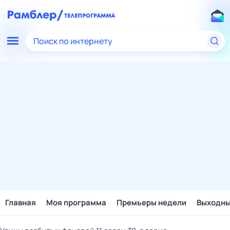
Поиск по интернету
Главная
Моя программа
Премьеры недели
Выходн