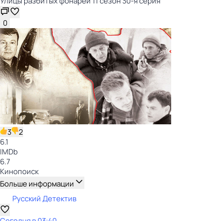
Улицы разбитых фонарей 11 сезон 30-я серия
0
3
2
6.1
IMDb
6.7
Кинопоиск
Больше информации
Русский Детектив
Сегодня в 03:40