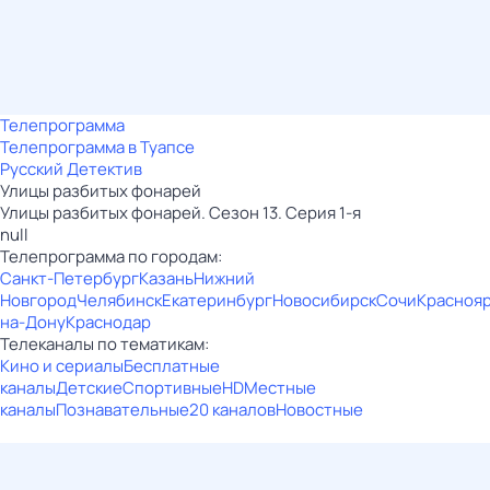
Телепрограмма
Телепрограмма в Туапсе
Русский Детектив
Улицы разбитых фонарей
Улицы разбитых фонарей. Сезон 13. Серия 1-я
null
Телепрограмма по городам:
Санкт-Петербург
Казань
Нижний
Новгород
Челябинск
Екатеринбург
Новосибирск
Сочи
Красноя
на-Дону
Краснодар
Телеканалы по тематикам:
Кино и сериалы
Бесплатные
каналы
Детские
Спортивные
HD
Местные
каналы
Познавательные
20 каналов
Новостные