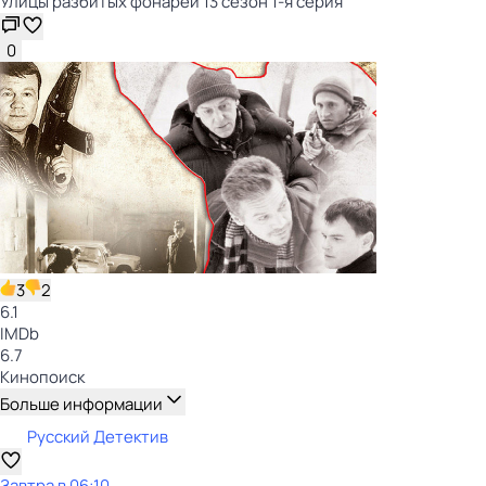
Улицы разбитых фонарей 13 сезон 1-я серия
0
3
2
6.1
IMDb
6.7
Кинопоиск
Больше информации
Русский Детектив
Завтра в 06:10