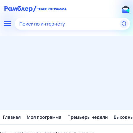
Поиск по интернету
Главная
Моя программа
Премьеры недели
Выходн