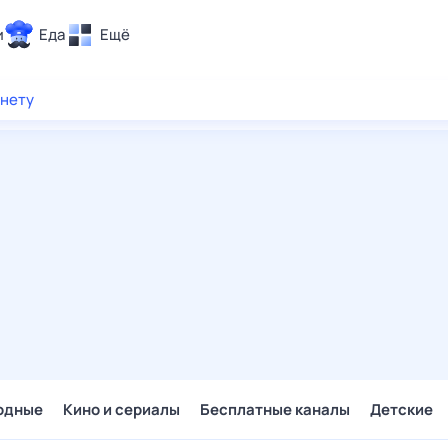
и
Еда
Ещё
Почта
рнету
ия и отдых
Поиск
Погода
ТВ-программа
и и тренды
 ситуации
 вместе
Помощь
одные
Кино и сериалы
Бесплатные каналы
Детские