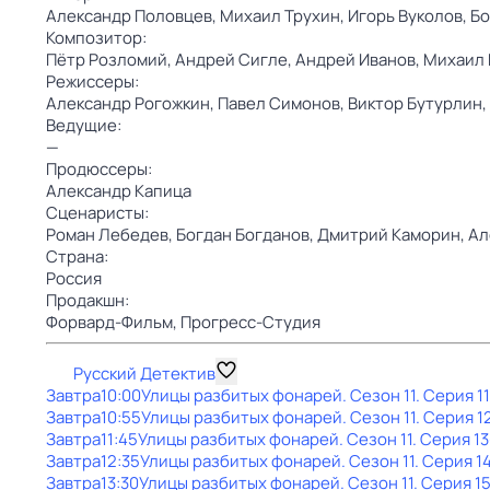
Александр Половцев,
Михаил Трухин,
Игорь Вуколов,
Бо
Композитор:
Пётр Розломий,
Андрей Сигле,
Андрей Иванов,
Михаил 
Режиссеры:
Александр Рогожкин,
Павел Симонов,
Виктор Бутурлин,
Ведущие:
—
Продюссеры:
Александр Капица
Сценаристы:
Роман Лебедев,
Богдан Богданов,
Дмитрий Каморин,
Ал
Страна:
Россия
Продакшн:
Форвард-Фильм,
Прогресс-Студия
Русский Детектив
Завтра
10:00
Улицы разбитых фонарей
. Сезон 11
. Серия 1
Завтра
10:55
Улицы разбитых фонарей
. Сезон 11
. Серия 1
Завтра
11:45
Улицы разбитых фонарей
. Сезон 11
. Серия 13
Завтра
12:35
Улицы разбитых фонарей
. Сезон 11
. Серия 1
Завтра
13:30
Улицы разбитых фонарей
. Сезон 11
. Серия 1