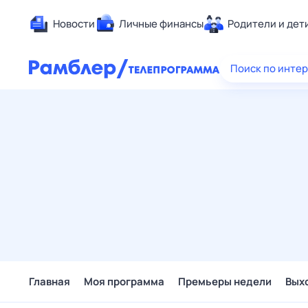
Новости
Личные финансы
Родители и дет
Здоровье
Поиск по инте
Развлечен
Дом и уют
Спорт
Карьера
Авто
Технологи
Жизненные
Сберегаем
Гороскопы
Главная
Моя программа
Премьеры недели
Вых