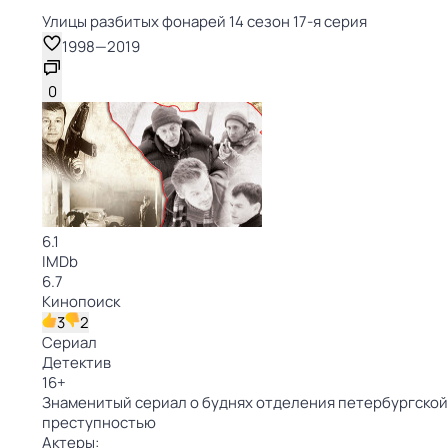
Улицы разбитых фонарей 14 сезон 17-я серия
1998
—
2019
0
6.1
IMDb
6.7
Кинопоиск
3
2
Сериал
Детектив
16
+
Знаменитый сериал о буднях отделения петербургской 
преступностью
Актеры: