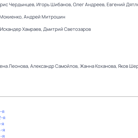
рис Чердынцев,
Игорь Шибанов,
Олег Андреев,
Евгений Дятл
Мокиенко,
Андрей Митрошин
Искандер Хамраев,
Дмитрий Светозаров
ена Леонова,
Александр Самойлов,
Жанна Коханова,
Яков Ше
1-я
2-я
-я
4-я
5-я