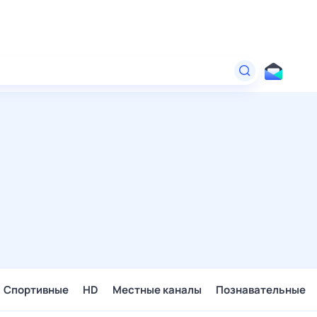
Спортивные
HD
Местные каналы
Познавательные