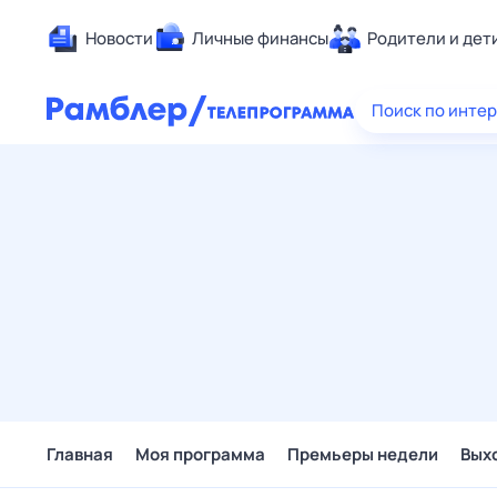
Новости
Личные финансы
Родители и дет
Здоровье
Поиск по инте
Развлечен
Дом и уют
Спорт
Карьера
Авто
Технологи
Жизненные
Сберегаем
Гороскопы
Главная
Моя программа
Премьеры недели
Вых