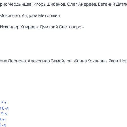
рис Чердынцев,
Игорь Шибанов,
Олег Андреев,
Евгений Дятл
Мокиенко,
Андрей Митрошин
Искандер Хамраев,
Дмитрий Светозаров
ена Леонова,
Александр Самойлов,
Жанна Коханова,
Яков Ше
 7-я
я 8-я
 9-я
3-я
4-я