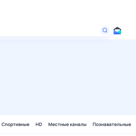
Спортивные
HD
Местные каналы
Познавательные