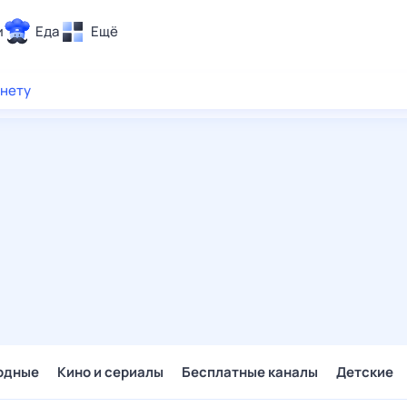
и
Еда
Ещё
Почта
рнету
ия и отдых
Поиск
Погода
ТВ-программа
и и тренды
 ситуации
 вместе
Помощь
одные
Кино и сериалы
Бесплатные каналы
Детские