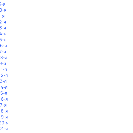
5-я
0-я
1-я
2-я
3-я
4-я
5-я
16-я
7-я
18-я
9-я
11-я
12-я
13-я
14-я
15-я
16-я
17-я
18-я
19-я
20-я
21-я