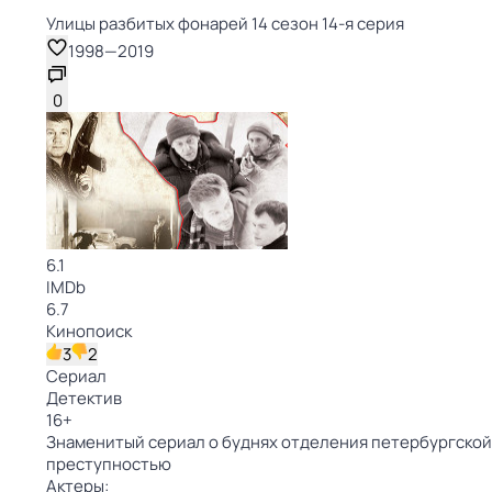
Улицы разбитых фонарей 14 сезон 14-я серия
1998
—
2019
0
6.1
IMDb
6.7
Кинопоиск
3
2
Сериал
Детектив
16
+
Знаменитый сериал о буднях отделения петербургской 
преступностью
Актеры: