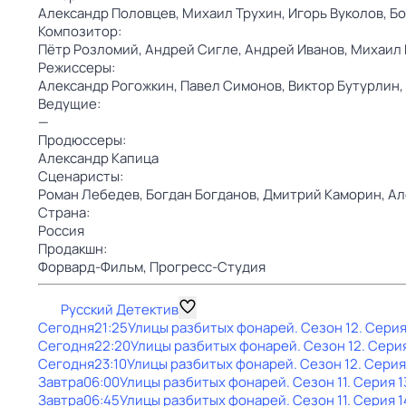
Александр Половцев,
Михаил Трухин,
Игорь Вуколов,
Бо
Композитор:
Пётр Розломий,
Андрей Сигле,
Андрей Иванов,
Михаил 
Режиссеры:
Александр Рогожкин,
Павел Симонов,
Виктор Бутурлин,
Ведущие:
—
Продюссеры:
Александр Капица
Сценаристы:
Роман Лебедев,
Богдан Богданов,
Дмитрий Каморин,
Ал
Страна:
Россия
Продакшн:
Форвард-Фильм,
Прогресс-Студия
Русский Детектив
Сегодня
21:25
Улицы разбитых фонарей
. Сезон 12
. Серия
Сегодня
22:20
Улицы разбитых фонарей
. Сезон 12
. Сери
Сегодня
23:10
Улицы разбитых фонарей
. Сезон 12
. Серия
Завтра
06:00
Улицы разбитых фонарей
. Сезон 11
. Серия 1
Завтра
06:45
Улицы разбитых фонарей
. Сезон 11
. Серия 1