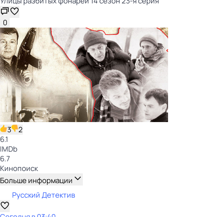
Улицы разбитых фонарей 14 сезон 23-я серия
0
3
2
6.1
IMDb
6.7
Кинопоиск
Больше информации
Русский Детектив
Сегодня в 03:40