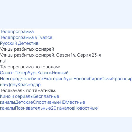
Телепрограмма
Телепрограмма в Туапсе
Русский Детектив
Улицы разбитых фонарей
Улицы разбитых фонарей. Сезон 14. Серия 23-я
null
Телепрограмма по городам:
Санкт-Петербург
Казань
Нижний
Новгород
Челябинск
Екатеринбург
Новосибирск
Сочи
Красноя
на-Дону
Краснодар
Телеканалы по тематикам:
Кино и сериалы
Бесплатные
каналы
Детские
Спортивные
HD
Местные
каналы
Познавательные
20 каналов
Новостные