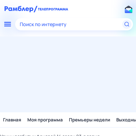
Поиск по интернету
Главная
Моя программа
Премьеры недели
Выходн