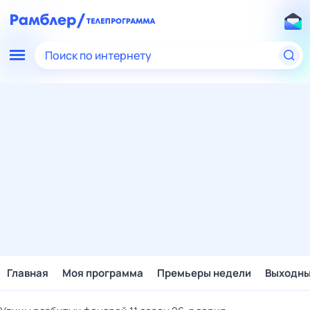
Поиск по интернету
Главная
Моя программа
Премьеры недели
Выходн