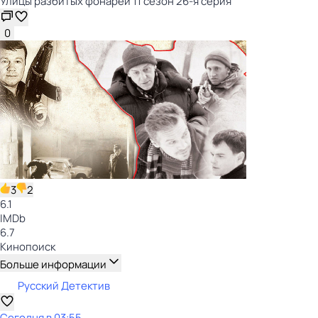
Улицы разбитых фонарей 11 сезон 26-я серия
0
3
2
6.1
IMDb
6.7
Кинопоиск
Больше информации
Русский Детектив
Сегодня в 03:55