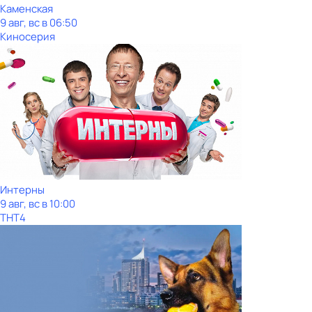
Каменская
9 авг, вс в 06:50
Киносерия
Интерны
9 авг, вс в 10:00
ТНТ4