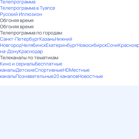
Телепрограмма
Телепрограмма в Туапсе
Русский Иллюзион
Обгоняя время
Обгоняя время
Телепрограмма по городам:
Санкт-Петербург
Казань
Нижний
Новгород
Челябинск
Екатеринбург
Новосибирск
Сочи
Красноя
на-Дону
Краснодар
Телеканалы по тематикам:
Кино и сериалы
Бесплатные
каналы
Детские
Спортивные
HD
Местные
каналы
Познавательные
20 каналов
Новостные