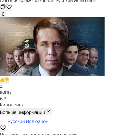
Обгоняя время на канале Русский Иллюзион
0
4
IMDb
6.3
Кинопоиск
Больше информации
Русский Иллюзион
Нет данных о предстоящих сеансах