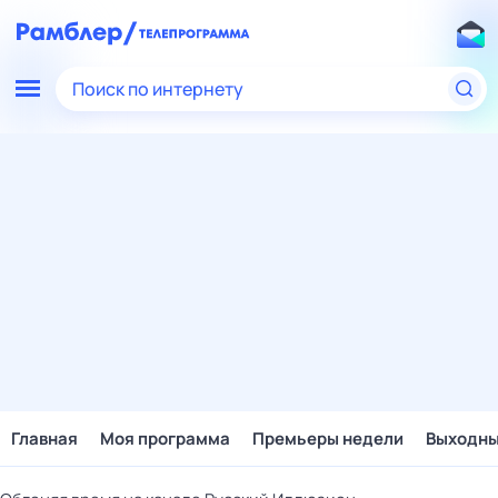
Поиск по интернету
Главная
Моя программа
Премьеры недели
Выходн