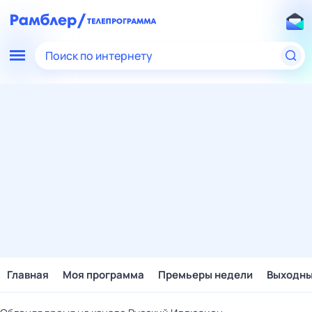
Поиск по интернету
Главная
Моя программа
Премьеры недели
Выходн