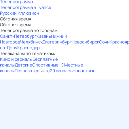
Телепрограмма
Телепрограмма в Туапсе
Русский Иллюзион
Обгоняя время
Обгоняя время
Телепрограмма по городам:
Санкт-Петербург
Казань
Нижний
Новгород
Челябинск
Екатеринбург
Новосибирск
Сочи
Красноя
на-Дону
Краснодар
Телеканалы по тематикам:
Кино и сериалы
Бесплатные
каналы
Детские
Спортивные
HD
Местные
каналы
Познавательные
20 каналов
Новостные