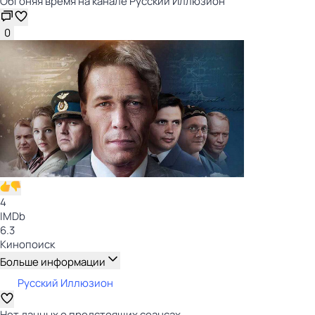
Обгоняя время на канале Русский Иллюзион
0
4
IMDb
6.3
Кинопоиск
Больше информации
Русский Иллюзион
Нет данных о предстоящих сеансах