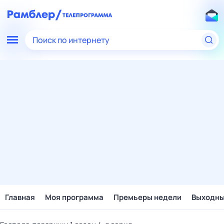
Поиск по интернету
Главная
Моя программа
Премьеры недели
Выходн