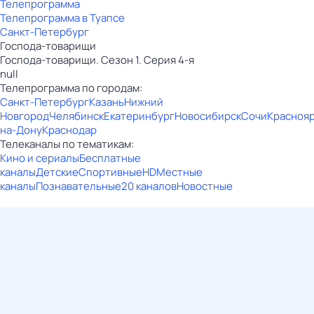
Телепрограмма
Телепрограмма в Туапсе
Санкт-Петербург
Господа-товарищи
Господа-товарищи. Сезон 1. Серия 4-я
null
Телепрограмма по городам:
Санкт-Петербург
Казань
Нижний
Новгород
Челябинск
Екатеринбург
Новосибирск
Сочи
Красноя
на-Дону
Краснодар
Телеканалы по тематикам:
Кино и сериалы
Бесплатные
каналы
Детские
Спортивные
HD
Местные
каналы
Познавательные
20 каналов
Новостные