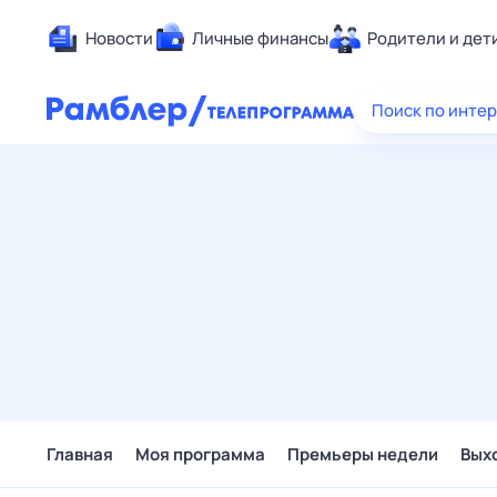
Новости
Личные финансы
Родители и дет
Здоровье
Поиск по инте
Развлечен
Дом и уют
Спорт
Карьера
Авто
Технологи
Жизненные
Сберегаем
Гороскопы
Главная
Моя программа
Премьеры недели
Вых