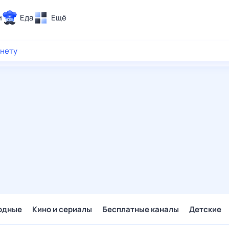
и
Еда
Ещё
Почта
рнету
ия и отдых
Поиск
Погода
ТВ-программа
и и тренды
 ситуации
 вместе
Помощь
одные
Кино и сериалы
Бесплатные каналы
Детские