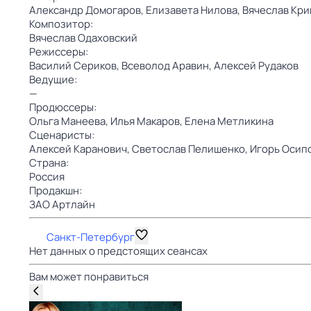
Александр Домогаров,
Елизавета Нилова,
Вячеслав Кри
Композитор:
Вячеслав Одаховский
Режиссеры:
Василий Сериков,
Всеволод Аравин,
Алексей Рудаков
Ведущие:
—
Продюссеры:
Ольга Манеева,
Илья Макаров,
Елена Метликина
Сценаристы:
Алексей Каранович,
Светослав Пелишенко,
Игорь Осип
Страна:
Россия
Продакшн:
ЗАО Артлайн
Санкт-Петербург
Нет данных о предстоящих сеансах
Вам может понравиться