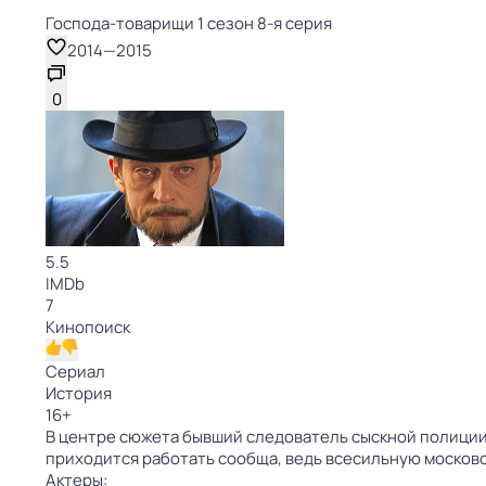
Господа-товарищи 1 сезон 8-я серия
2014
—
2015
0
5.5
IMDb
7
Кинопоиск
Сериал
История
16
+
В центре сюжета бывший следователь сыскной полиции 
приходится работать сообща, ведь всесильную москов
Актеры: