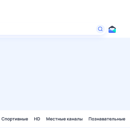
Спортивные
HD
Местные каналы
Познавательные