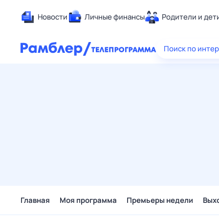
Новости
Личные финансы
Родители и дет
Здоровье
Поиск по инте
Развлечен
Дом и уют
Спорт
Карьера
Авто
Технологи
Жизненные
Сберегаем
Гороскопы
Главная
Моя программа
Премьеры недели
Вых