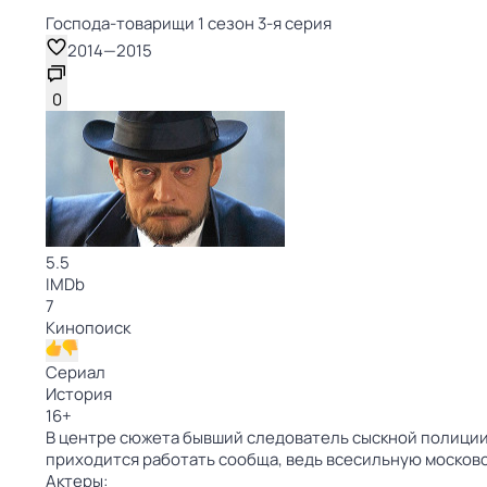
Господа-товарищи 1 сезон 3-я серия
2014
—
2015
0
5.5
IMDb
7
Кинопоиск
Сериал
История
16
+
В центре сюжета бывший следователь сыскной полиции 
приходится работать сообща, ведь всесильную москов
Актеры: