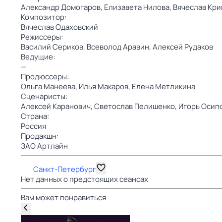
Александр Домогаров,
Елизавета Нилова,
Вячеслав Кри
Композитор:
Вячеслав Одаховский
Режиссеры:
Василий Сериков,
Всеволод Аравин,
Алексей Рудаков
Ведущие:
—
Продюссеры:
Ольга Манеева,
Илья Макаров,
Елена Метликина
Сценаристы:
Алексей Каранович,
Светослав Пелишенко,
Игорь Осип
Страна:
Россия
Продакшн:
ЗАО Артлайн
Санкт-Петербург
Нет данных о предстоящих сеансах
Вам может понравиться