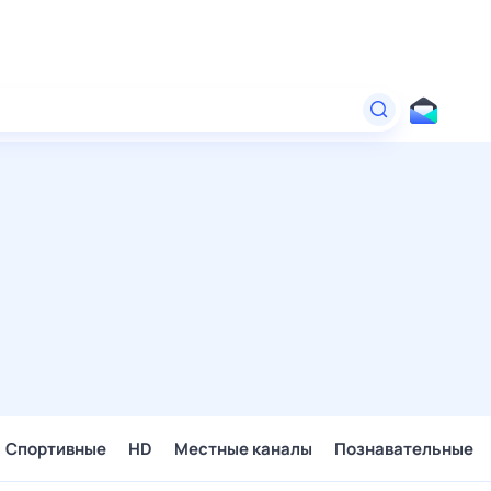
Спортивные
HD
Местные каналы
Познавательные