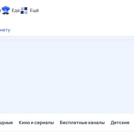
и
Еда
Ещё
Почта
рнету
ия и отдых
Поиск
Погода
ТВ-программа
и и тренды
 ситуации
 вместе
Помощь
одные
Кино и сериалы
Бесплатные каналы
Детские