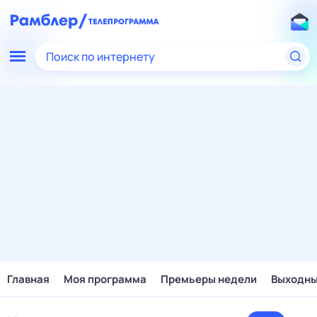
Поиск по интернету
Главная
Моя программа
Премьеры недели
Выходн