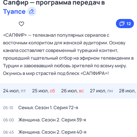
Сапфир — программа передач в
Туапсе
12
«САПФИР» — телеканал популярных сериалов с
восточным колоритом для женской аудитории. Основу
канала составляет современный турецкий контент,
прошедший тщательный отбор на эфирном телевидении в
Турции и завоевавший любовь зрителей по всему миру.
Окунись в мир страстей под блеск «САПФИРА»!
24 июл,
пт
25 июл,
сб
26 июл,
вс
27 июл,
пн
28 июл,
Семья
. Сезон 1
. Серия 72-я
05:10
Женщина
. Сезон 2
. Серия 39-я
06:00
Женщина
. Сезон 2
. Серия 40-я
06:45