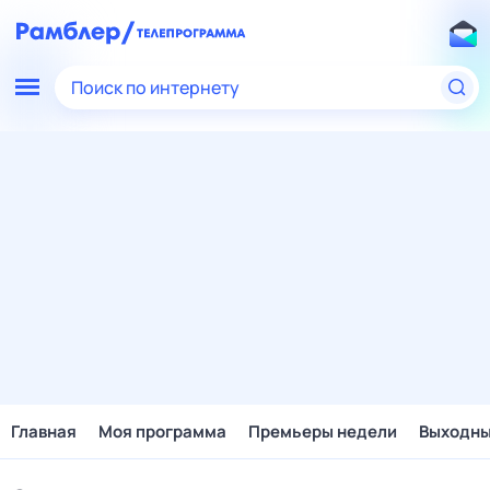
Поиск по интернету
Главная
Моя программа
Премьеры недели
Выходн