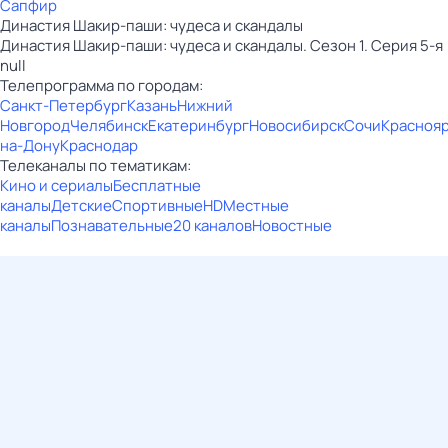
Сапфир
Династия Шакир-паши: чудеса и скандалы
Династия Шакир-паши: чудеса и скандалы. Сезон 1. Серия 5-я
null
Телепрограмма по городам:
Санкт-Петербург
Казань
Нижний
Новгород
Челябинск
Екатеринбург
Новосибирск
Сочи
Красноя
на-Дону
Краснодар
Телеканалы по тематикам:
Кино и сериалы
Бесплатные
каналы
Детские
Спортивные
HD
Местные
каналы
Познавательные
20 каналов
Новостные