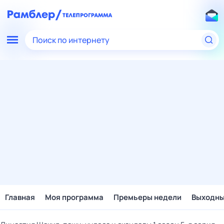
Поиск по интернету
Главная
Моя программа
Премьеры недели
Выходн