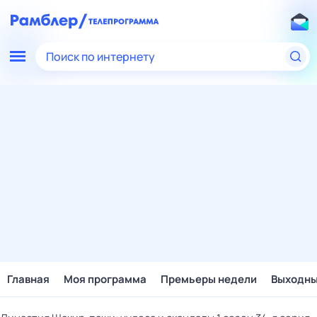
Поиск по интернету
Главная
Моя программа
Премьеры недели
Выходн