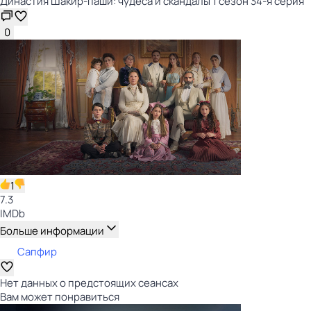
Династия Шакир-паши: чудеса и скандалы 1 сезон 34-я серия
0
1
7.3
IMDb
Больше информации
Сапфир
Нет данных о предстоящих сеансах
Вам может понравиться