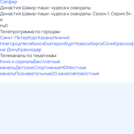
Сапфир
Династия Шакир-паши: чудеса и скандалы
Династия Шакир-паши: чудеса и скандалы. Сезон 1. Серия 34-
я
null
Телепрограмма по городам:
Санкт-Петербург
Казань
Нижний
Новгород
Челябинск
Екатеринбург
Новосибирск
Сочи
Красноя
на-Дону
Краснодар
Телеканалы по тематикам:
Кино и сериалы
Бесплатные
каналы
Детские
Спортивные
HD
Местные
каналы
Познавательные
20 каналов
Новостные