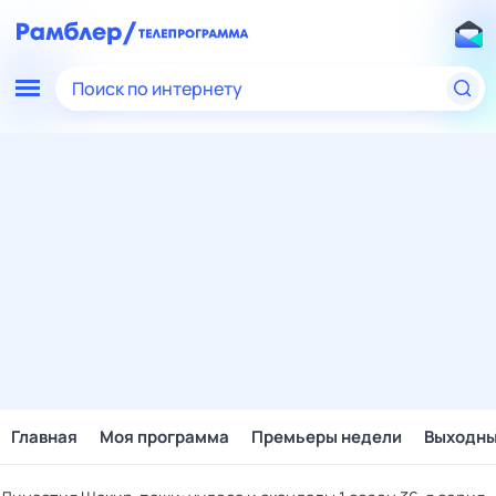
Поиск по интернету
Главная
Моя программа
Премьеры недели
Выходн