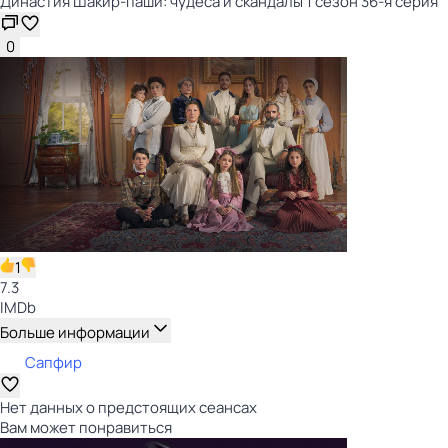
Династия Шакир-паши: чудеса и скандалы 1 сезон 36-я серия
0
1
7.3
IMDb
Больше информации
Сапфир
Нет данных о предстоящих сеансах
Вам может понравиться