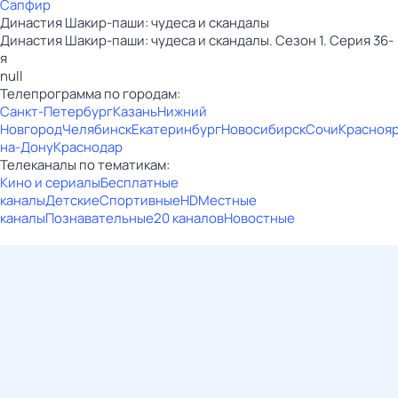
Сапфир
Династия Шакир-паши: чудеса и скандалы
Династия Шакир-паши: чудеса и скандалы. Сезон 1. Серия 36-
я
null
Телепрограмма по городам:
Санкт-Петербург
Казань
Нижний
Новгород
Челябинск
Екатеринбург
Новосибирск
Сочи
Красноя
на-Дону
Краснодар
Телеканалы по тематикам:
Кино и сериалы
Бесплатные
каналы
Детские
Спортивные
HD
Местные
каналы
Познавательные
20 каналов
Новостные