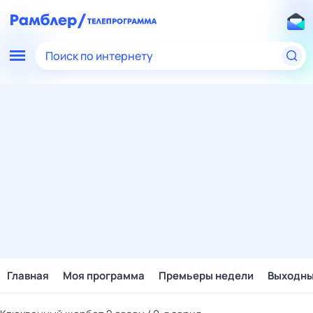
Поиск по интернету
Главная
Моя программа
Премьеры недели
Выходн