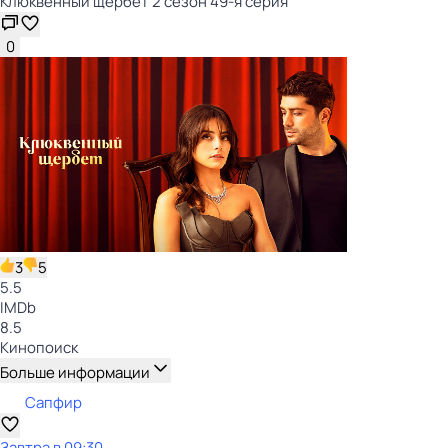
Клюквенный щербет 2 сезон 49-я серия
0
3
5
5.5
IMDb
8.5
Кинопоиск
Больше информации
Сапфир
Завтра в 09:30