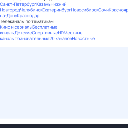
Санкт-Петербург
Казань
Нижний
Новгород
Челябинск
Екатеринбург
Новосибирск
Сочи
Красноя
на-Дону
Краснодар
Телеканалы по тематикам:
Кино и сериалы
Бесплатные
каналы
Детские
Спортивные
HD
Местные
каналы
Познавательные
20 каналов
Новостные