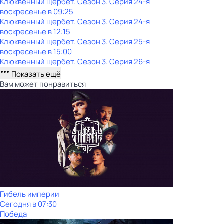
Клюквенный щербет
. Сезон 3
. Серия 24-я
воскресенье
в
09:25
Клюквенный щербет
. Сезон 3
. Серия 24-я
воскресенье
в
12:15
Клюквенный щербет
. Сезон 3
. Серия 25-я
воскресенье
в
15:00
Клюквенный щербет
. Сезон 3
. Серия 26-я
Показать ещё
Вам может понравиться
Гибель империи
Сегодня в 07:30
Победа