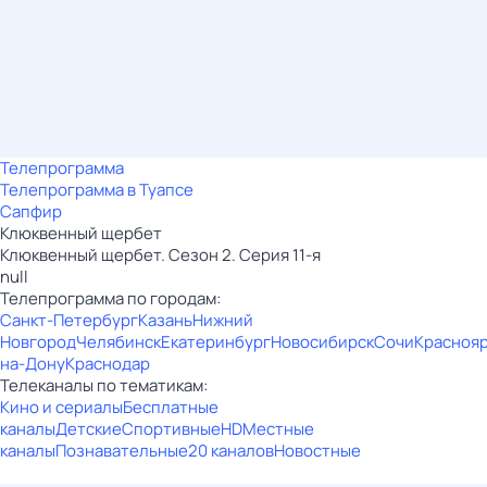
Телепрограмма
Телепрограмма в Туапсе
Сапфир
Клюквенный щербет
Клюквенный щербет. Сезон 2. Серия 11-я
null
Телепрограмма по городам:
Санкт-Петербург
Казань
Нижний
Новгород
Челябинск
Екатеринбург
Новосибирск
Сочи
Красноя
на-Дону
Краснодар
Телеканалы по тематикам:
Кино и сериалы
Бесплатные
каналы
Детские
Спортивные
HD
Местные
каналы
Познавательные
20 каналов
Новостные