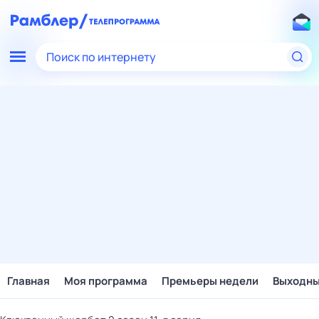
Поиск по интернету
Главная
Моя программа
Премьеры недели
Выходн