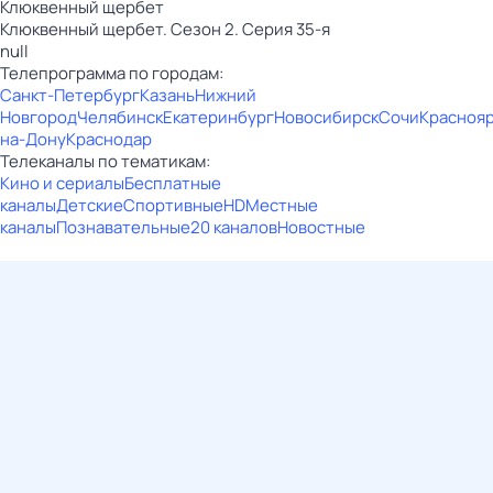
Клюквенный щербет
Клюквенный щербет. Сезон 2. Серия 35-я
null
Телепрограмма по городам:
Санкт-Петербург
Казань
Нижний
Новгород
Челябинск
Екатеринбург
Новосибирск
Сочи
Красноя
на-Дону
Краснодар
Телеканалы по тематикам:
Кино и сериалы
Бесплатные
каналы
Детские
Спортивные
HD
Местные
каналы
Познавательные
20 каналов
Новостные