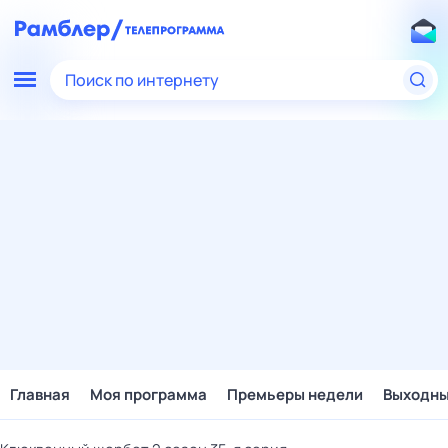
Поиск по интернету
Главная
Моя программа
Премьеры недели
Выходн