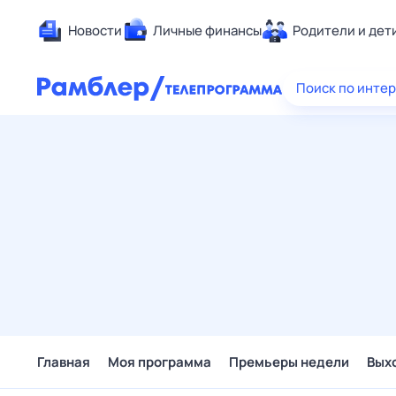
Новости
Личные финансы
Родители и дет
Здоровье
Поиск по инте
Развлечен
Дом и уют
Спорт
Карьера
Авто
Технологи
Жизненные
Сберегаем
Гороскопы
Главная
Моя программа
Премьеры недели
Вых