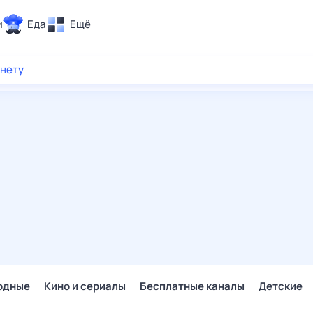
и
Еда
Ещё
Почта
рнету
ия и отдых
Поиск
Погода
ТВ-программа
и и тренды
 ситуации
 вместе
Помощь
одные
Кино и сериалы
Бесплатные каналы
Детские