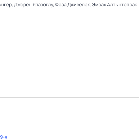
юнгёр,
Джерен Ялазоглу,
Феза Дживелек,
Эмрах Алтынтопрак
19-я