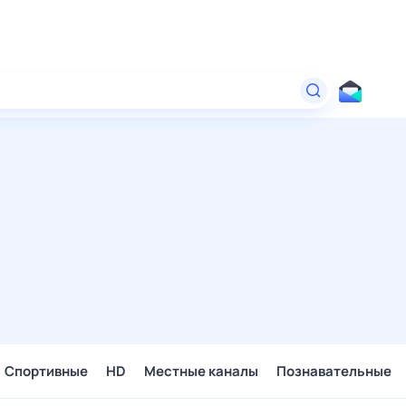
Спортивные
HD
Местные каналы
Познавательные