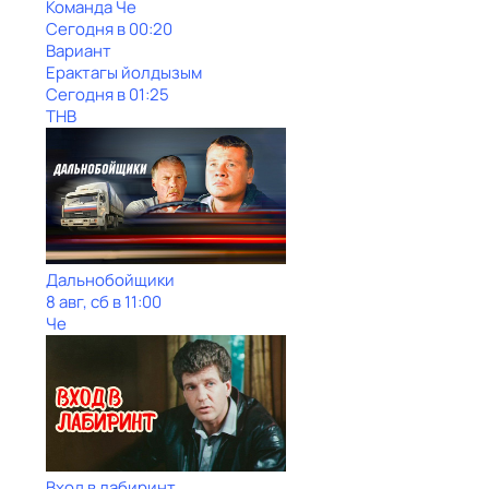
Команда Че
Сегодня в 00:20
Вариант
Ерактагы йолдызым
Сегодня в 01:25
ТНВ
Дальнобойщики
8 авг, сб в 11:00
Че
Вход в лабиринт