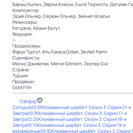
Барыш Кылыч,
Эврим Аласья,
Сыла Тюркоглу,
Догукан Г
Композитор:
Эдже Ольчер,
Серкан Ольчер,
Зейнеп Аласья
Режиссеры:
Кетджхе,
Айдын Булут
Ведущие:
—
Продюссеры:
Фарук Тургут,
Ahu Karaca Ozkan,
Sevket Pamir
Сценаристы:
Мелис Дживелек,
Merve Göntem,
Zeynep Gür
Страна:
Турция
Продакшн:
Gold Film
Сапфир
Сегодня
20:05
Клюквенный щербет
. Сезон 3
. Серия 21-я
Завтра
09:35
Клюквенный щербет
. Сезон 3
. Серия 17-я
Завтра
12:25
Клюквенный щербет
. Сезон 3
. Серия 18-я
Завтра
15:10
Клюквенный щербет
. Сезон 3
. Серия 19-я
воскресенье
09:30
Клюквенный щербет
. Сезон 3
. Серия 