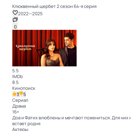
Клюквенный щербет 2 сезон 64-я серия
2022
—
2025
0
5.5
IMDb
8.5
Кинопоиск
3
5
Сериал
Драма
16
+
Доа и Фатих влюблены и мечтают пожениться. Для них 
встает родня
Актеры: