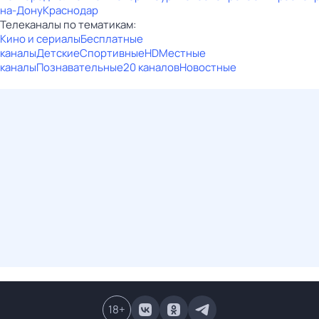
на-Дону
Краснодар
Телеканалы по тематикам:
Кино и сериалы
Бесплатные
каналы
Детские
Спортивные
HD
Местные
каналы
Познавательные
20 каналов
Новостные
18
+