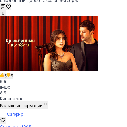
Клюквенный щербет 2 сезон 6-я серия
0
3
5
5.5
IMDb
8.5
Кинопоиск
Больше информации
Сапфир
Сегодня в 12:15