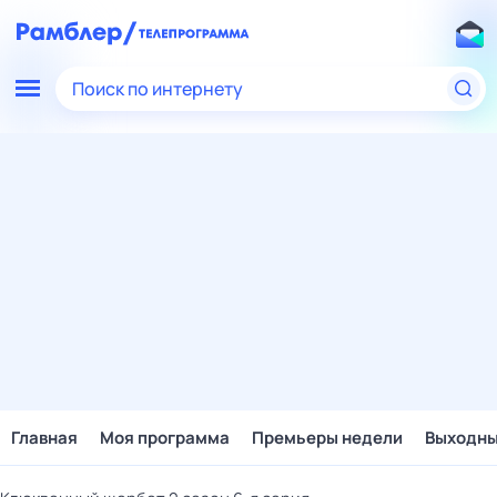
Поиск по интернету
Главная
Моя программа
Премьеры недели
Выходн