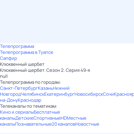
Телепрограмма
Телепрограмма в Туапсе
Сапфир
Клюквенный щербет
Клюквенный щербет. Сезон 2. Серия 49-я
null
Телепрограмма по городам:
Санкт-Петербург
Казань
Нижний
Новгород
Челябинск
Екатеринбург
Новосибирск
Сочи
Красноя
на-Дону
Краснодар
Телеканалы по тематикам:
Кино и сериалы
Бесплатные
каналы
Детские
Спортивные
HD
Местные
каналы
Познавательные
20 каналов
Новостные