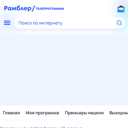
Поиск по интернету
Главная
Моя программа
Премьеры недели
Выходн