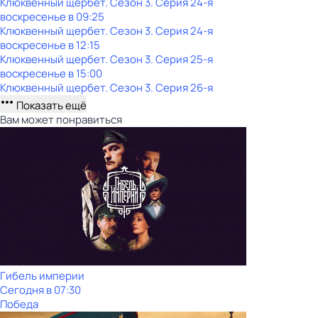
Клюквенный щербет
. Сезон 3
. Серия 24-я
воскресенье
в
09:25
Клюквенный щербет
. Сезон 3
. Серия 24-я
воскресенье
в
12:15
Клюквенный щербет
. Сезон 3
. Серия 25-я
воскресенье
в
15:00
Клюквенный щербет
. Сезон 3
. Серия 26-я
Показать ещё
Вам может понравиться
Гибель империи
Сегодня в 07:30
Победа