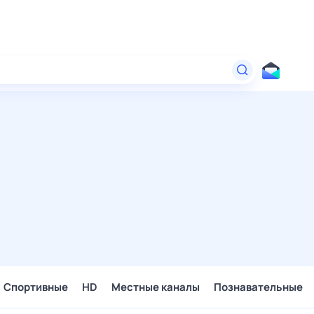
Спортивные
HD
Местные каналы
Познавательные