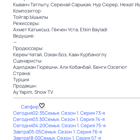
Кыванч Татлыту,
Серенай Сарыкая,
Нур Сюрер,
Нежат И
Композитор:
Тойгар Ышыклы
Режиссеры:
Ахмет Катыксыз,
Гёкчен Уста,
Etkin Bayladi
Ведущие:
—
Продюссеры:
Керем Чатай,
Озкан Боз,
Каан Курбаноглу
Сценаристы:
Адилджан Гюрешчи,
Али Кобанбай,
Бенги Озсегют
Страна:
Турция
Продакшн:
Ay Yapim,
Show TV
Сапфир
Сегодня
02:35
Семья
. Сезон 1
. Серия 73-я
Сегодня
03:30
Семья
. Сезон 1
. Серия 74-я
Сегодня
04:20
Семья
. Сезон 1
. Серия 75-я
Завтра
05:05
Семья
. Сезон 1
. Серия 76-я
Завтра
18:00
Семья
. Сезон 1
. Серия 57-я