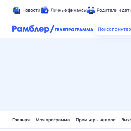
Новости
Личные финансы
Родители и дет
Здоровье
Поиск по инте
Развлечен
Дом и уют
Спорт
Карьера
Авто
Технологи
Жизненные
Сберегаем
Гороскопы
Главная
Моя программа
Премьеры недели
Вых