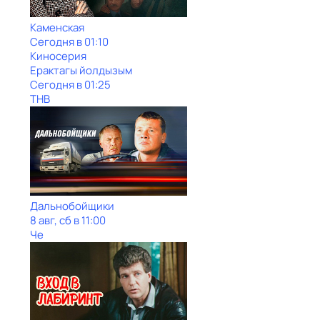
Каменская
Сегодня в 01:10
Киносерия
Ерактагы йолдызым
Сегодня в 01:25
ТНВ
Дальнобойщики
8 авг, сб в 11:00
Че