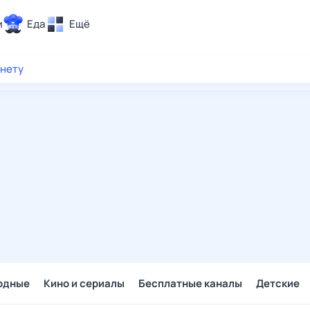
и
Еда
Ещё
Почта
рнету
ия и отдых
Поиск
Погода
ТВ-программа
и и тренды
 ситуации
 вместе
Помощь
одные
Кино и сериалы
Бесплатные каналы
Детские