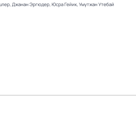
шлер,
Джанан Эргюдер,
Юсра Гейик,
Умутжан Утебай