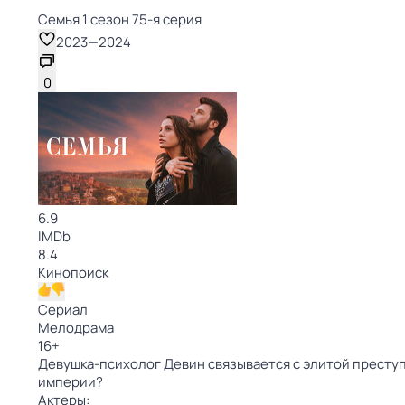
Семья 1 сезон 75-я серия
2023
—
2024
0
6.9
IMDb
8.4
Кинопоиск
Сериал
Мелодрама
16
+
Девушка-психолог Девин связывается с элитой преступ
империи?
Актеры: