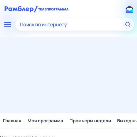
Поиск по интернету
Главная
Моя программа
Премьеры недели
Выходн