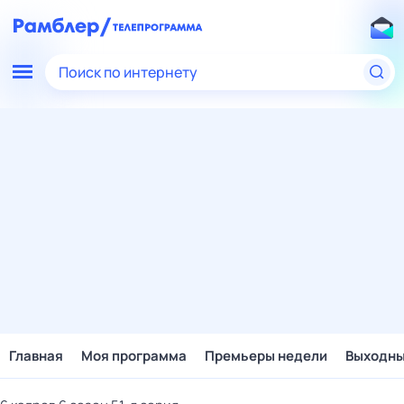
Поиск по интернету
Главная
Моя программа
Премьеры недели
Выходн