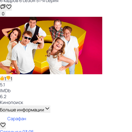
6 кадров 6 сезон 51-я серия
0
1
1
5.1
IMDb
6.2
Кинопоиск
Больше информации
Сарафан
Сегодня в 03:05