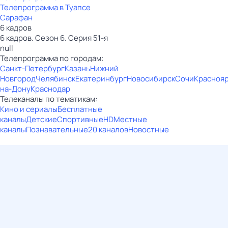
Телепрограмма в Туапсе
Сарафан
6 кадров
6 кадров. Сезон 6. Серия 51-я
null
Телепрограмма по городам:
Санкт-Петербург
Казань
Нижний
Новгород
Челябинск
Екатеринбург
Новосибирск
Сочи
Красноя
на-Дону
Краснодар
Телеканалы по тематикам:
Кино и сериалы
Бесплатные
каналы
Детские
Спортивные
HD
Местные
каналы
Познавательные
20 каналов
Новостные