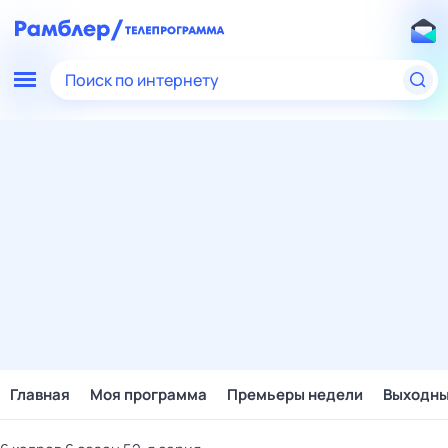
Поиск по интернету
Главная
Моя программа
Премьеры недели
Выходн