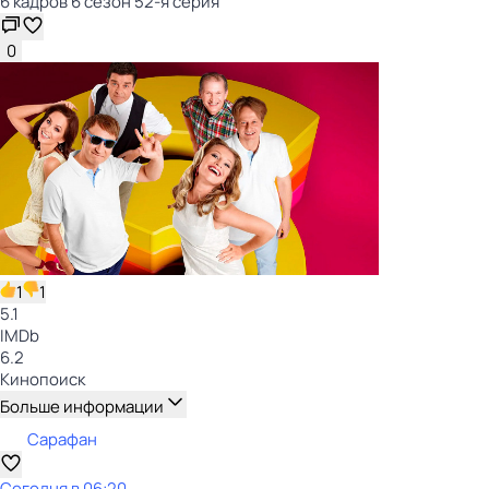
6 кадров 6 сезон 52-я серия
0
1
1
5.1
IMDb
6.2
Кинопоиск
Больше информации
Сарафан
Сегодня в 06:20