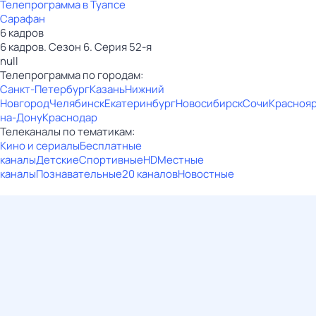
Телепрограмма в Туапсе
Сарафан
6 кадров
6 кадров. Сезон 6. Серия 52-я
null
Телепрограмма по городам:
Санкт-Петербург
Казань
Нижний
Новгород
Челябинск
Екатеринбург
Новосибирск
Сочи
Красноя
на-Дону
Краснодар
Телеканалы по тематикам:
Кино и сериалы
Бесплатные
каналы
Детские
Спортивные
HD
Местные
каналы
Познавательные
20 каналов
Новостные