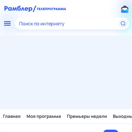
Поиск по интернету
Главная
Моя программа
Премьеры недели
Выходн