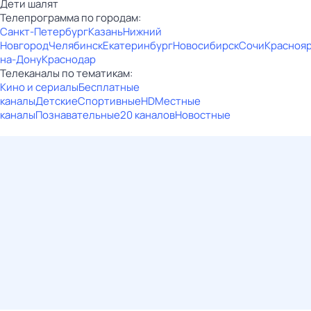
Дети шалят
Телепрограмма по городам:
Санкт-Петербург
Казань
Нижний
Новгород
Челябинск
Екатеринбург
Новосибирск
Сочи
Красноя
на-Дону
Краснодар
Телеканалы по тематикам:
Кино и сериалы
Бесплатные
каналы
Детские
Спортивные
HD
Местные
каналы
Познавательные
20 каналов
Новостные