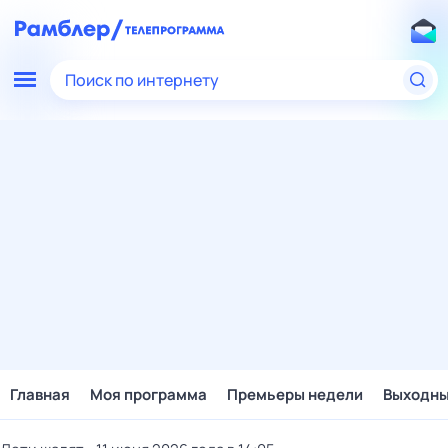
Поиск по интернету
Главная
Моя программа
Премьеры недели
Выходн