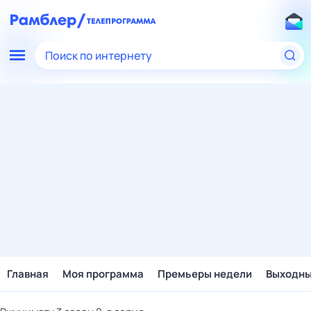
Поиск по интернету
Главная
Моя программа
Премьеры недели
Выходн