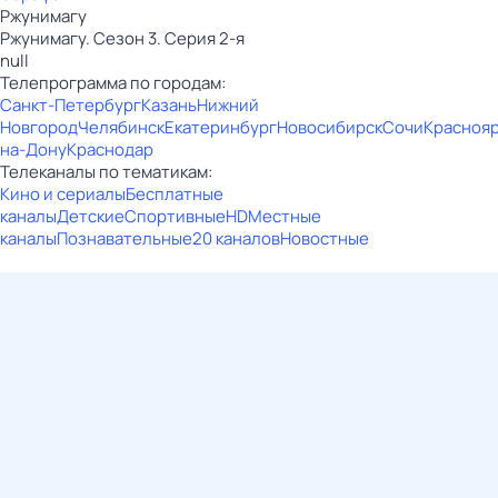
Ржунимагу
Ржунимагу. Сезон 3. Серия 2-я
null
Телепрограмма по городам:
Санкт-Петербург
Казань
Нижний
Новгород
Челябинск
Екатеринбург
Новосибирск
Сочи
Красноя
на-Дону
Краснодар
Телеканалы по тематикам:
Кино и сериалы
Бесплатные
каналы
Детские
Спортивные
HD
Местные
каналы
Познавательные
20 каналов
Новостные