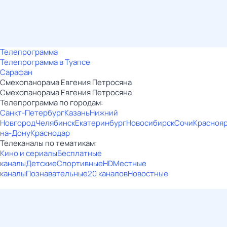
Телепрограмма
Телепрограмма в Туапсе
Сарафан
Смехопанорама Евгения Петросяна
Смехопанорама Евгения Петросяна
Телепрограмма по городам:
Санкт-Петербург
Казань
Нижний
Новгород
Челябинск
Екатеринбург
Новосибирск
Сочи
Красноя
на-Дону
Краснодар
Телеканалы по тематикам:
Кино и сериалы
Бесплатные
каналы
Детские
Спортивные
HD
Местные
каналы
Познавательные
20 каналов
Новостные