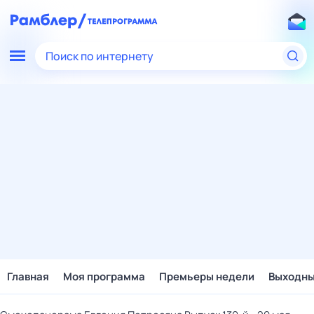
Поиск по интернету
Главная
Моя программа
Премьеры недели
Выходн