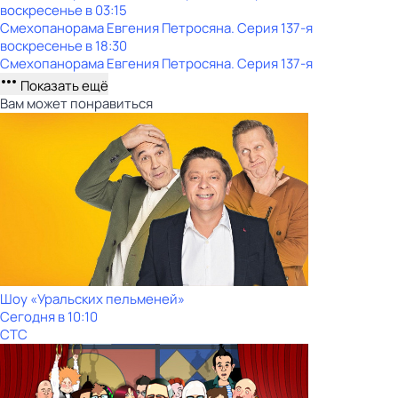
воскресенье
в
03:15
Смехопанорама Евгения Петросяна
. Серия 137-я
воскресенье
в
18:30
Смехопанорама Евгения Петросяна
. Серия 137-я
Показать ещё
Вам может понравиться
Шоy «Уральских пeльменей»
Сегодня в 10:10
СТС