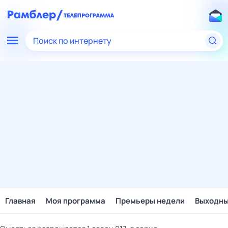
Поиск по интернету
Главная
Моя программа
Премьеры недели
Выходн