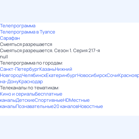
Телепрограмма
Телепрограмма в Туапсе
Сарафан
Смеяться разрешается
Смеяться разрешается. Сезон 1. Серия 217-я
null
Телепрограмма по городам:
Санкт-Петербург
Казань
Нижний
Новгород
Челябинск
Екатеринбург
Новосибирск
Сочи
Красноя
на-Дону
Краснодар
Телеканалы по тематикам:
Кино и сериалы
Бесплатные
каналы
Детские
Спортивные
HD
Местные
каналы
Познавательные
20 каналов
Новостные