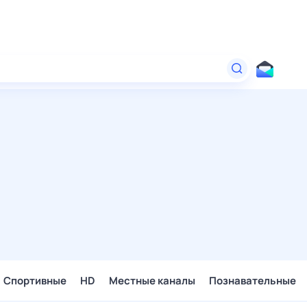
Спортивные
HD
Местные каналы
Познавательные