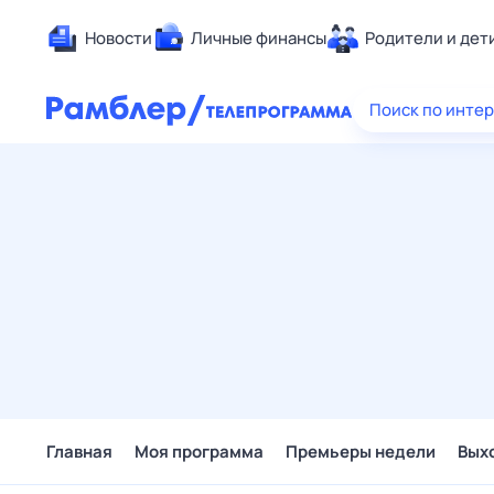
Новости
Личные финансы
Родители и дет
Здоровье
Поиск по инте
Развлечен
Дом и уют
Спорт
Карьера
Авто
Технологи
Жизненные
Сберегаем
Гороскопы
Главная
Моя программа
Премьеры недели
Вых