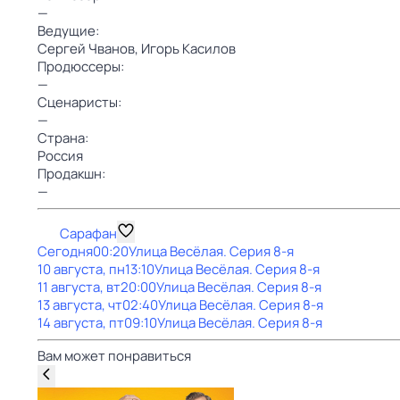
—
Ведущие:
Сергей Чванов,
Игорь Касилов
Продюссеры:
—
Сценаристы:
—
Страна:
Россия
Продакшн:
—
Сарафан
Сегодня
00:20
Улица Весёлая
. Серия 8-я
10 августа, пн
13:10
Улица Весёлая
. Серия 8-я
11 августа, вт
20:00
Улица Весёлая
. Серия 8-я
13 августа, чт
02:40
Улица Весёлая
. Серия 8-я
14 августа, пт
09:10
Улица Весёлая
. Серия 8-я
Вам может понравиться