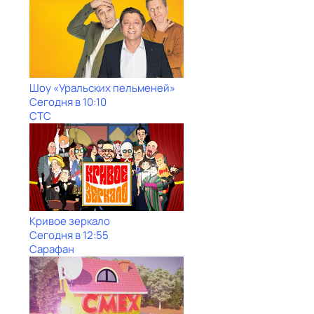
Шоy «Уральских пeльменей»
Сегодня в 10:10
СТС
Кривое зеркало
Сегодня в 12:55
Сарафан