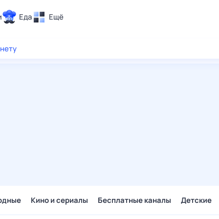
и
Еда
Ещё
Почта
рнету
ия и отдых
Поиск
Погода
ТВ-программа
и и тренды
 ситуации
 вместе
Помощь
одные
Кино и сериалы
Бесплатные каналы
Детские