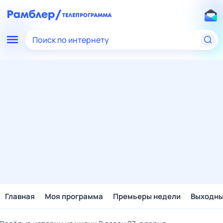
Поиск по интернету
Главная
Моя программа
Премьеры недели
Выходн