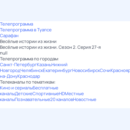
Телепрограмма
Телепрограмма в Туапсе
Сарафан
Весёлые истории из жизни
Весёлые истории из жизни. Сезон 2. Серия 27-я
null
Телепрограмма по городам:
Санкт-Петербург
Казань
Нижний
Новгород
Челябинск
Екатеринбург
Новосибирск
Сочи
Красноя
на-Дону
Краснодар
Телеканалы по тематикам:
Кино и сериалы
Бесплатные
каналы
Детские
Спортивные
HD
Местные
каналы
Познавательные
20 каналов
Новостные